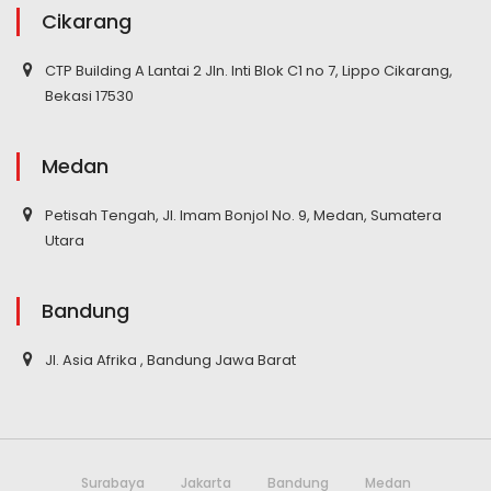
Cikarang
CTP Building A Lantai 2 Jln. Inti Blok C1 no 7, Lippo Cikarang,
Bekasi 17530
Medan
Petisah Tengah, Jl. Imam Bonjol No. 9, Medan, Sumatera
Utara
Bandung
Jl. Asia Afrika , Bandung Jawa Barat
Surabaya
Jakarta
Bandung
Medan