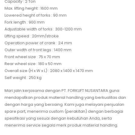
Capacity : 2 Ton
Max. lifting height : 1600 mm
Lowered height of forks : 90 mm
Fork length : 900 mm
Adjustable width of forks : 300-1200 mm
Lifting speed : 20mm/stroke
Operation power of crank : 24 mm
Outer width of front legs : 1400 mm
Front wheel size : 75 x 70 mm
Rear wheel size : 180 x 50 mm
Overall size (H x W x L) : 2080 x 1400 x 1470 mm
Self weight : 250 kg
Mari jalin kerjasama dengan PT. FORKLIFT NUSANTARA guna
mendapatkan produk material handling yang berkualitas dan
dengan harga yang bersaing. Kami juga melayani penjualan
spare part, menerima custom (perakitan) dengan berbagai
spesifikasi yang sesuai dengan kebutuhan Anda, serta
menerima service segala merk produk material handling.