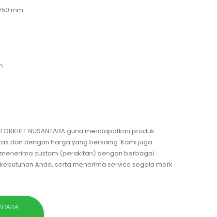
/ 750 mm
m
T. FORKLIFT NUSANTARA guna mendapatkan produk
itas dan dengan harga yang bersaing. Kami juga
, menerima custom (perakitan) dengan berbagai
n kebutuhan Anda, serta menerima service segala merk
ANTARA