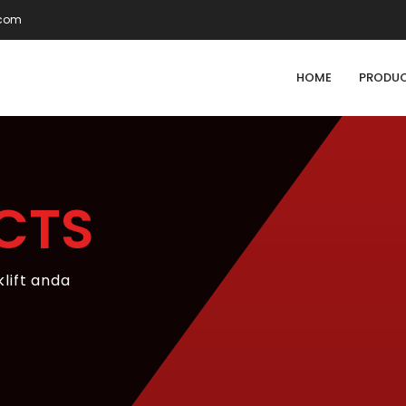
.com
HOME
PRODU
CTS
klift anda