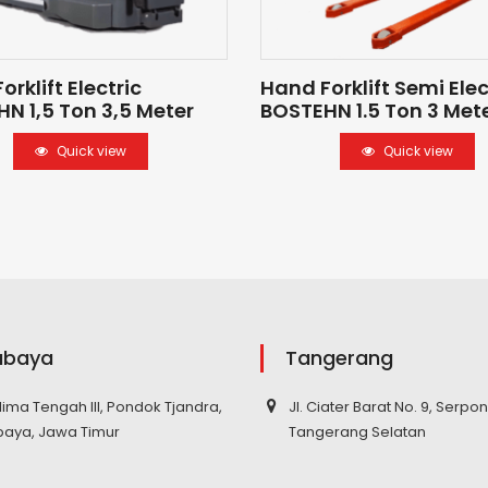
rklift Electric
Hand Forklift Semi Elec
N 1,5 Ton 3,5 Meter
BOSTEHN 1.5 Ton 3 Met
Quick view
Quick view
abaya
Tangerang
elima Tengah III, Pondok Tjandra,
Jl. Ciater Barat No. 9, Serpo
baya, Jawa Timur
Tangerang Selatan