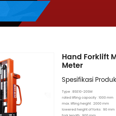
Hand Forklift 
Meter
Spesifikasi Produk
Type : BSE10-20SM
rated lifting capacity : 1000 mm
max. lifting height : 2000 mm
lowered height of forks : 90 mm
fork length : 900 mm