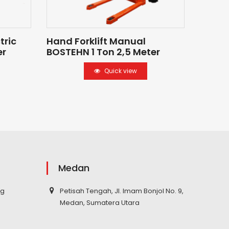
tric
Hand Forklift Manual
Hand F
er
BOSTEHN 1 Ton 2,5 Meter
BOSTE
Quick view
Medan
ng
Petisah Tengah, Jl. Imam Bonjol No. 9,
Medan, Sumatera Utara