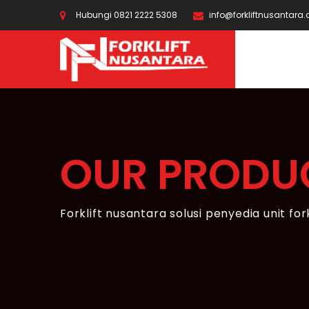
Hubungi 0821 2222 5308
info@forkliftnusantara
OUR PRODU
Forklift nusantara solusi penyedia unit for