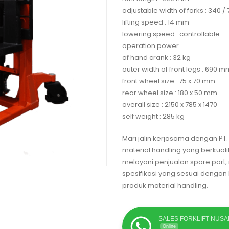
adjustable width of forks : 340 
lifting speed : 14 mm
lowering speed : controllable
operation power
of hand crank : 32 kg
outer width of front legs : 690 m
front wheel size : 75 x 70 mm
rear wheel size : 180 x 50 mm
overall size : 2150 x 785 x 1470
self weight : 285 kg
Mari jalin kerjasama dengan P
material handling yang berkual
melayani penjualan spare part
spesifikasi yang sesuai denga
produk material handling.
SALES FORKLIFT NUS
Online