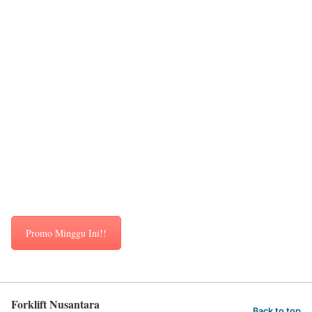
Dapatkan Harga Hand Lift Bogor
Terbaik Hari Ini!!
Sedang mencari hand lift Bogor yang sesuai dengan
kebutuhan gudang atau industri Anda? Kami siap
membantu mulai dari konsultasi hingga pengiriman
langsung ke lokasi Anda!
Promo Minggu Ini!!
Forklift Nusantara
Back to top