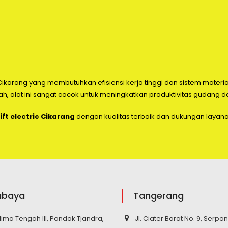
 di Cikarang yang membutuhkan efisiensi kerja tinggi dan sistem mater
ah, alat ini sangat cocok untuk meningkatkan produktivitas gudang d
ift electric Cikarang
dengan kualitas terbaik dan dukungan layana
abaya
Tangerang
elima Tengah III, Pondok Tjandra,
Jl. Ciater Barat No. 9, Serpo