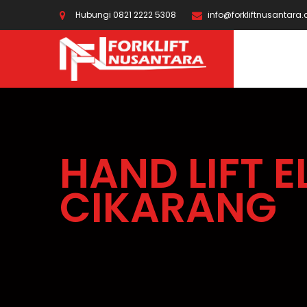
Hubungi 0821 2222 5308
info@forkliftnusantara
HAND LIFT E
CIKARANG