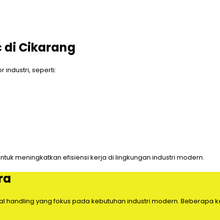
 di Cikarang
 industri, seperti:
untuk meningkatkan efisiensi kerja di lingkungan industri modern.
ra
rial handling yang fokus pada kebutuhan industri modern.
Beberapa k