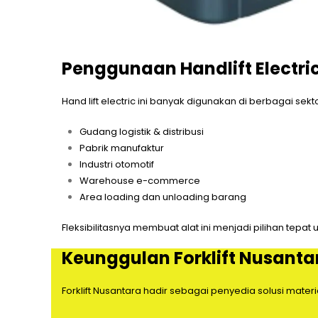
Penggunaan Handlift Electric
Hand lift electric ini banyak digunakan di berbagai sektor
Gudang logistik & distribusi
Pabrik manufaktur
Industri otomotif
Warehouse e-commerce
Area loading dan unloading barang
Fleksibilitasnya membuat alat ini menjadi pilihan tepat 
Keunggulan Forklift Nusanta
Forklift Nusantara hadir sebagai penyedia solusi mate