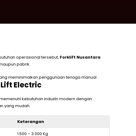
butuhan operasional tersebut,
Forklift Nusantara
maupun pabrik.
ric yang meminimalkan penggunaan tenaga manual.
ift Electric
ntuk memenuhi kebutuhan industri modern dengan
an yang mudah.
Keterangan
1.500 – 3.000 Kg