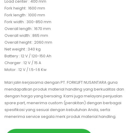
Load center : 400 mm
Fork height : 1600 mm
Fork length : 1000 mm
Fork width : 300-850 mm
Overall length : 1670 mm
Overall width : 865 mm
Overall height : 2060 mm
Net weight : 340 kg
Battery : 12 V / 120-150 Ah
Charger : 12 V / 15 A
Motor : 12 V / 1.5-1.6 Kw
Mari jalin kerjasama dengan PT. FORKLIFT NUSANTARA guna
mendapatkan produk material handling yang berkualitas dan
dengan harga yang bersaing. Kami juga melayani penjualan
spare part, menerima custom (perakitan) dengan berbagai
spesifikasi yang sesuai dengan kebutuhan Anda, serta
menerima service segala merk produk material handling.