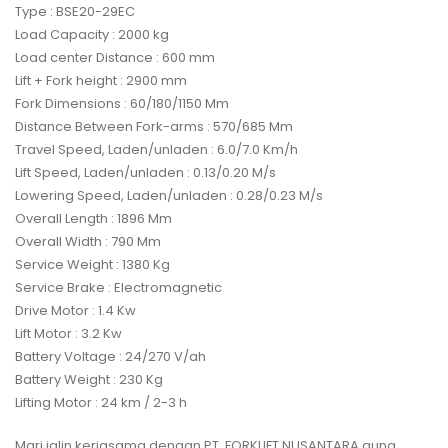
Type : BSE20-29EC
Load Capacity : 2000 kg
Load center Distance : 600 mm
Lift + Fork height : 2900 mm
Fork Dimensions : 60/180/1150 Mm
Distance Between Fork-arms : 570/685 Mm
Travel Speed, Laden/unladen : 6.0/7.0 Km/h
Lift Speed, Laden/unladen : 0.13/0.20 M/s
Lowering Speed, Laden/unladen : 0.28/0.23 M/s
Overall Length : 1896 Mm
Overall Width : 790 Mm
Service Weight : 1380 Kg
Service Brake : Electromagnetic
Drive Motor : 1.4 Kw
Lift Motor : 3.2 Kw
Battery Voltage : 24/270 V/ah
Battery Weight : 230 Kg
Lifting Motor : 24 km / 2-3 h
Mari jalin kerjasama dengan PT. FORKLIFT NUSANTARA guna