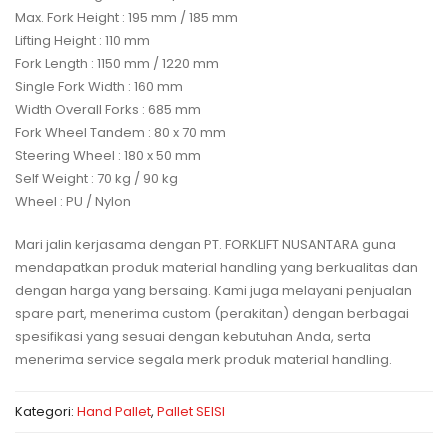
Max. Fork Height : 195 mm / 185 mm
Lifting Height : 110 mm
Fork Length : 1150 mm / 1220 mm
Single Fork Width : 160 mm
Width Overall Forks : 685 mm
Fork Wheel Tandem : 80 x 70 mm
Steering Wheel : 180 x 50 mm
Self Weight : 70 kg / 90 kg
Wheel : PU / Nylon
Mari jalin kerjasama dengan PT. FORKLIFT NUSANTARA guna
mendapatkan produk material handling yang berkualitas dan
dengan harga yang bersaing. Kami juga melayani penjualan
spare part, menerima custom (perakitan) dengan berbagai
spesifikasi yang sesuai dengan kebutuhan Anda, serta
menerima service segala merk produk material handling.
Kategori:
Hand Pallet
,
Pallet SEISI