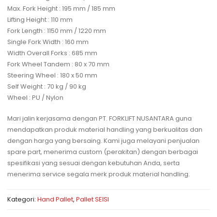
Max. Fork Height : 195 mm / 185 mm
Lifting Height : 110 mm
Fork Length : 1150 mm / 1220 mm
Single Fork Width : 160 mm
Width Overall Forks : 685 mm
Fork Wheel Tandem : 80 x 70 mm
Steering Wheel : 180 x 50 mm
Self Weight : 70 kg / 90 kg
Wheel : PU / Nylon
Mari jalin kerjasama dengan PT. FORKLIFT NUSANTARA guna
mendapatkan produk material handling yang berkualitas dan
dengan harga yang bersaing. Kami juga melayani penjualan
spare part, menerima custom (perakitan) dengan berbagai
spesifikasi yang sesuai dengan kebutuhan Anda, serta
menerima service segala merk produk material handling.
Kategori:
Hand Pallet
,
Pallet SEISI