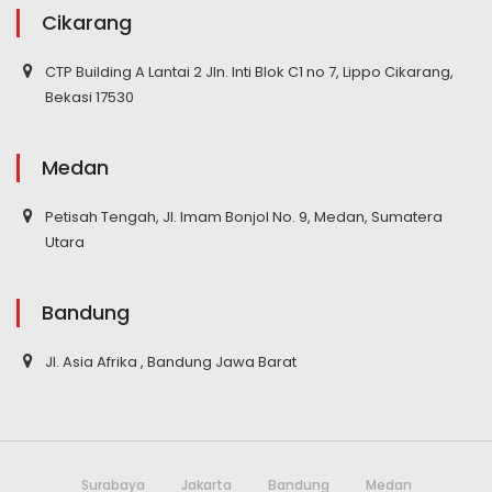
Cikarang
CTP Building A Lantai 2 Jln. Inti Blok C1 no 7, Lippo Cikarang,
Bekasi 17530
Medan
Petisah Tengah, Jl. Imam Bonjol No. 9, Medan, Sumatera
Utara
Bandung
Jl. Asia Afrika , Bandung Jawa Barat
Surabaya
Jakarta
Bandung
Medan