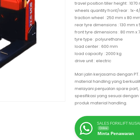
travel position tiller height : 107
wheels quantity front/rear : 1x-4
traction wheel : 250 mm x 80 m
rear tyre dimensions : 130 mm 
front tyre dimensions : 80 mm x
tyre type : polyurethane
load center : 600 mm
load capacity : 2000 kg
drive unit : electric
Mari jalin kerjasama dengan P
material handling yang berkual
melayani penjualan spare part
spesifikasi yang sesuai denga
produk material handling.
SALES FORKLIFT NUS
Online
Minta Penawaran