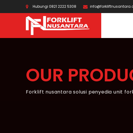
Hubungi 0821 2222 5308
info@forkliftnusantara
OUR PRODU
Forklift nusantara solusi penyedia unit for