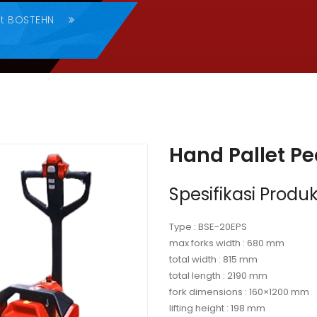
et BOSTEHN
Hand Pallet P
Spesifikasi Produk
Type : BSE-20EPS
max forks width : 680 mm
total width : 815 mm
total length : 2190 mm
fork dimensions : 160×1200 mm
lifting height : 198 mm