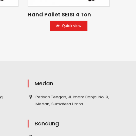
Hand Pallet SEISI 4 Ton
Hand P
Quick view
Medan
ng
Petisah Tengah, Jl. Imam Bonjol No. 9,
Medan, Sumatera Utara
Bandung