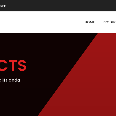
.com
HOME
PRODU
CTS
klift anda