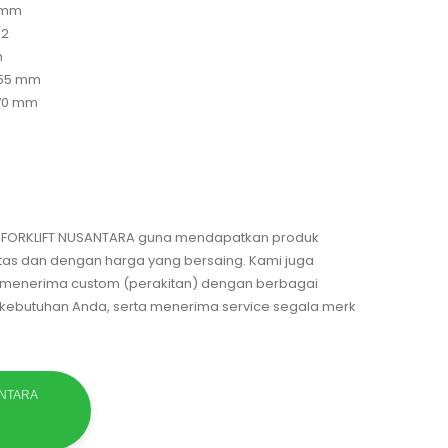
0 mm
/2
m
x 55 mm
 70 mm
T. FORKLIFT NUSANTARA guna mendapatkan produk
itas dan dengan harga yang bersaing. Kami juga
, menerima custom (perakitan) dengan berbagai
n kebutuhan Anda, serta menerima service segala merk
ANTARA