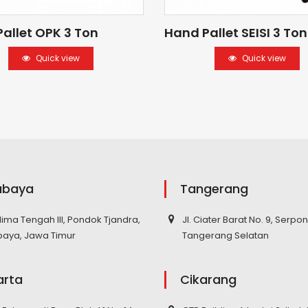
allet OPK 3 Ton
Hand Pallet SEISI 3 Ton
Quick view
Quick view
abaya
Tangerang
elima Tengah III, Pondok Tjandra,
Jl. Ciater Barat No. 9, Serpo
baya, Jawa Timur
Tangerang Selatan
arta
Cikarang