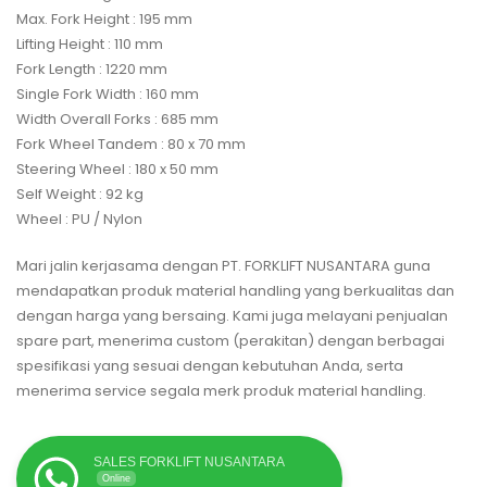
Max. Fork Height : 195 mm
Lifting Height : 110 mm
Fork Length : 1220 mm
Single Fork Width : 160 mm
Width Overall Forks : 685 mm
Fork Wheel Tandem : 80 x 70 mm
Steering Wheel : 180 x 50 mm
Self Weight : 92 kg
Wheel : PU / Nylon
Mari jalin kerjasama dengan PT. FORKLIFT NUSANTARA guna
mendapatkan produk material handling yang berkualitas dan
dengan harga yang bersaing. Kami juga melayani penjualan
spare part, menerima custom (perakitan) dengan berbagai
spesifikasi yang sesuai dengan kebutuhan Anda, serta
menerima service segala merk produk material handling.
SALES FORKLIFT NUSANTARA
Online