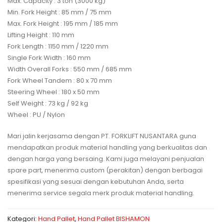
Max. Capacity : 3 ton (3000 kg)
Min. Fork Height : 85 mm / 75 mm
Max. Fork Height : 195 mm / 185 mm
Lifting Height : 110 mm
Fork Length : 1150 mm / 1220 mm
Single Fork Width : 160 mm
Width Overall Forks : 550 mm / 685 mm
Fork Wheel Tandem : 80 x 70 mm
Steering Wheel : 180 x 50 mm
Self Weight : 73 kg / 92 kg
Wheel : PU / Nylon
Mari jalin kerjasama dengan PT. FORKLIFT NUSANTARA guna
mendapatkan produk material handling yang berkualitas dan
dengan harga yang bersaing. Kami juga melayani penjualan
spare part, menerima custom (perakitan) dengan berbagai
spesifikasi yang sesuai dengan kebutuhan Anda, serta
menerima service segala merk produk material handling.
Kategori:
Hand Pallet
,
Hand Pallet BISHAMON