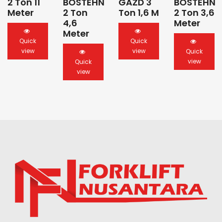
2 Ton 11
BOSTEHN
GAZD 3
BOSTEHN
Meter
2 Ton
Ton 1,6 M
2 Ton 3,6
4,6
Meter
Meter
Quick
Quick
view
view
Quick
view
Quick
view