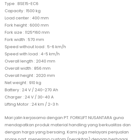
Type : BSE15-EC6
Capacity : 1500 kg
Load center : 400 mm
Fork height : 6000 mm
Fork size : 1125*160 mm
Fork width : 570 mm
Speed without load : 5-6 km/h
Speed with load : 4-5 km/h
Overall length : 2040 mm
Overall width : 856 mm
Overall height : 2020 mm
Net weight : 910 kg
Battery : 24 V / 240-270 Ah
Charger : 24 V / 30-40 A
Lifting Motor : 24 km / 2-3 h
Mari jalin kerjasama dengan PT. FORKLIFT NUSANTARA guna
mendapatkan produk material handling yang berkualitas dan
dengan harga yang bersaing. Kami juga melayani penjualan
spare part, menerima custom (perakitan) dengan berbagai