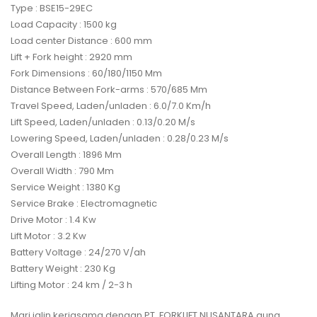
Type : BSE15-29EC
Load Capacity : 1500 kg
Load center Distance : 600 mm
Lift + Fork height : 2920 mm
Fork Dimensions : 60/180/1150 Mm
Distance Between Fork-arms : 570/685 Mm
Travel Speed, Laden/unladen : 6.0/7.0 Km/h
Lift Speed, Laden/unladen : 0.13/0.20 M/s
Lowering Speed, Laden/unladen : 0.28/0.23 M/s
Overall Length : 1896 Mm
Overall Width : 790 Mm
Service Weight : 1380 Kg
Service Brake : Electromagnetic
Drive Motor : 1.4 Kw
Lift Motor : 3.2 Kw
Battery Voltage : 24/270 V/ah
Battery Weight : 230 Kg
Lifting Motor : 24 km / 2-3 h
Mari jalin kerjasama dengan PT. FORKLIFT NUSANTARA guna