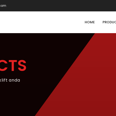
.com
HOME
PRODU
CTS
klift anda