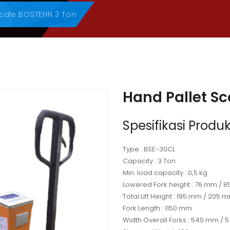
Scale BOSTEHN 3 Ton
Hand Pallet S
Spesifikasi Produk
Type : BSE-30CL
Capacity : 3 Ton
Min. load capacity : 0,5 kg
Lowered Fork height : 76 mm / 
Total Lift Height : 195 mm / 205 
Fork Length : 1150 mm
Width Overall Forks : 540 mm /