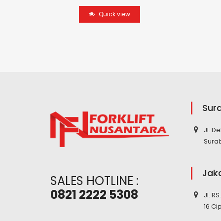
Quick view
Sur
Jl. D
Sura
Jak
SALES HOTLINE :
0821 2222 5308
Jl. R
16 Ci