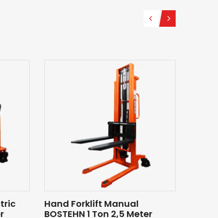
tric
Hand Forklift Manual
Hand F
r
BOSTEHN 1 Ton 2,5 Meter
BOSTEH