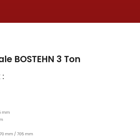
cale BOSTEHN 3 Ton
 :
85 mm
mm
 570 mm / 705 mm