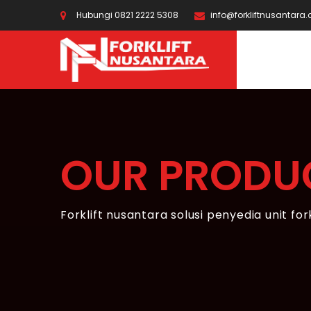
Hubungi 0821 2222 5308
info@forkliftnusantara
OUR PRODU
Forklift nusantara solusi penyedia unit for