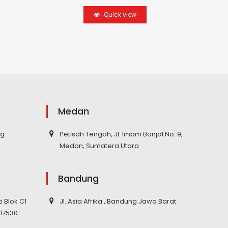
Quick view
Medan
ng
Petisah Tengah, Jl. Imam Bonjol No. 9,
Medan, Sumatera Utara
Bandung
ti Blok C1
Jl. Asia Afrika , Bandung Jawa Barat
 17530