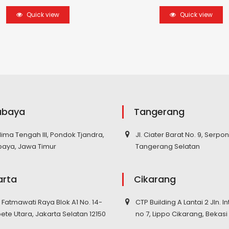
Quick view
Quick view
abaya
Tangerang
elima Tengah III, Pondok Tjandra,
Jl. Ciater Barat No. 9, Serpo
baya, Jawa Timur
Tangerang Selatan
arta
Cikarang
S. Fatmawati Raya Blok A1 No. 14-
CTP Building A Lantai 2 Jln. In
pete Utara, Jakarta Selatan 12150
no 7, Lippo Cikarang, Bekasi