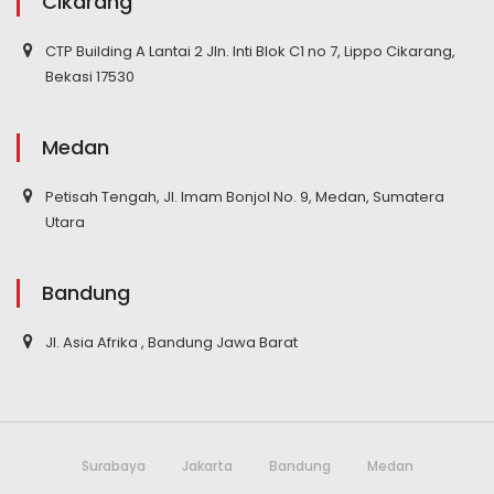
Cikarang
CTP Building A Lantai 2 Jln. Inti Blok C1 no 7, Lippo Cikarang,
Bekasi 17530
Medan
Petisah Tengah, Jl. Imam Bonjol No. 9, Medan, Sumatera
Utara
Bandung
Jl. Asia Afrika , Bandung Jawa Barat
Surabaya
Jakarta
Bandung
Medan