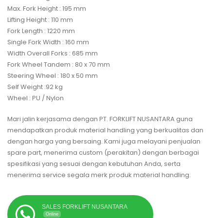
Max. Fork Height : 195 mm
Lifting Height : 110 mm
Fork Length : 1220 mm
Single Fork Width : 160 mm
Width Overall Forks : 685 mm
Fork Wheel Tandem : 80 x 70 mm
Steering Wheel : 180 x 50 mm
Self Weight :92 kg
Wheel : PU / Nylon
Mari jalin kerjasama dengan PT. FORKLIFT NUSANTARA guna
mendapatkan produk material handling yang berkualitas dan
dengan harga yang bersaing. Kami juga melayani penjualan
spare part, menerima custom (perakitan) dengan berbagai
spesifikasi yang sesuai dengan kebutuhan Anda, serta
menerima service segala merk produk material handling.
SALES FORKLIFT NUSANTARA
Online