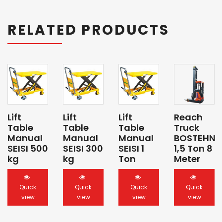
RELATED PRODUCTS
Lift
Lift
Lift
Reach
Table
Table
Table
Truck
Manual
Manual
Manual
BOSTEHN
SEISI 500
SEISI 300
SEISI 1
1,5 Ton 8
kg
kg
Ton
Meter
Quick
Quick
Quick
Quick
view
view
view
view