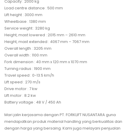
Capacity : 2000 kg
Load centre distance : 500 mm
Lift height : 3000 mm
Wheelbase : 1380 mm
Service weight : 3280 kg
Height, mast lowered : 2015 mm – 2610 mm
Height, mast extended : 4067 mm – 7067 mm
Overall length : 3205 mm
Overall width : 1100 mm
Fork dimension : 40 mm x 120 mm x 1070 mm
Turning radius : 1900 mm
Travel speed : 0-13.5 km/h
Lift speed : 270 m/s
Drive motor : 7 kw
Lift motor : 8.2 kw
Battery voltage : 48 V / 450 Ah
Mari jalin kerjasama dengan PT. FORKLIFT NUSANTARA guna
mendapatkan produk material handling yang berkualitas dan
dengan harga yang bersaing. Kami juga melayani penjualan