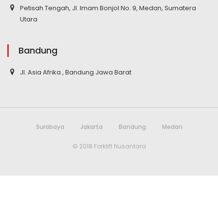
Petisah Tengah, Jl. Imam Bonjol No. 9, Medan, Sumatera
Utara
Bandung
Jl. Asia Afrika , Bandung Jawa Barat
Surabaya
Jakarta
Bandung
Medan
© 2018 Forklift Nusantara