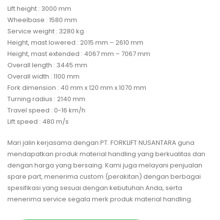
Lift height : 3000 mm
Wheelbase : 1580 mm
Service weight : 3280 kg
Height, mast lowered : 2015 mm – 2610 mm
Height, mast extended : 4067 mm – 7067 mm
Overall length : 3445 mm
Overall width : 1100 mm
Fork dimension : 40 mm x 120 mm x 1070 mm
Turning radius : 2140 mm
Travel speed : 0-16 km/h
Lift speed : 480 m/s
Mari jalin kerjasama dengan PT. FORKLIFT NUSANTARA guna
mendapatkan produk material handling yang berkualitas dan
dengan harga yang bersaing. Kami juga melayani penjualan
spare part, menerima custom (perakitan) dengan berbagai
spesifikasi yang sesuai dengan kebutuhan Anda, serta
menerima service segala merk produk material handling.