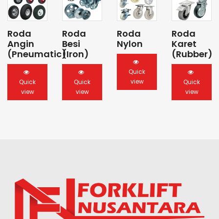
Roda
Roda
Roda
Roda
Angin
Besi
Nylon
Karet
(Pneumatic)
(Iron)
(Rubber)
Quick
view
Quick
Quick
Quick
view
view
view