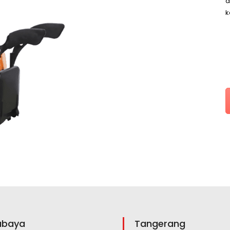
k
abaya
Tangerang