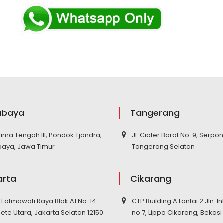
abaya
Tangerang
elima Tengah III, Pondok Tjandra,
Jl. Ciater Barat No. 9, Serpo
baya, Jawa Timur
Tangerang Selatan
arta
Cikarang
S. Fatmawati Raya Blok A1 No. 14-
CTP Building A Lantai 2 Jln. In
pete Utara, Jakarta Selatan 12150
no 7, Lippo Cikarang, Bekasi