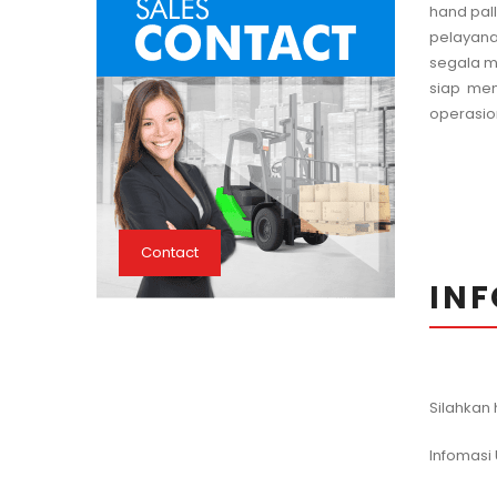
hand pall
pelayana
segala me
siap mem
operasio
Contact
INF
Silahkan 
Infomasi U