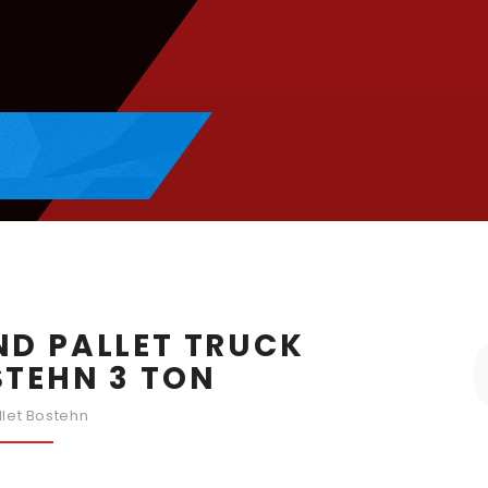
D PALLET TRUCK
TEHN 3 TON
let Bostehn