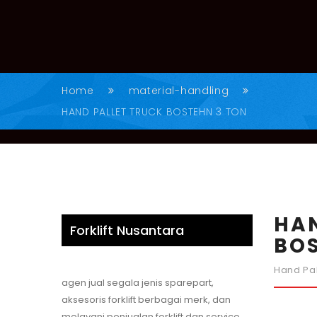
Home
material-handling
HAND PALLET TRUCK BOSTEHN 3 TON
HAN
Forklift Nusantara
BOS
Hand Pal
agen jual segala jenis sparepart,
aksesoris forklift berbagai merk, dan
melayani penjualan forklift dan service