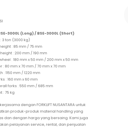
SI
BSE-3000L (Long) / BSE-3000L (Short)
: 3 ton (3000 kg)
 height : 85 mm / 75 mm
 height : 200 mm / 190 mm
 wheel : 180 mm x 50 mm / 200 mm x 50 mm
er : 80 mm x 70 mm / 70 mm x 70 mm
th : 1150 mm / 1220 mm
orks : 160 mm x 60 mm
rall forks : 550 mm / 685 mm
t : 75 kg
in kerjasama dengan FORKLIFT NUSANTARA untuk
kan produk-produk material handling yang
tas dan dengan harga yang bersaing. Kami juga
kan pelayanan service, rental, dan penjualan