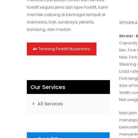
forklift segala jenis dan type Forklift, kami
memiliki cabang di berbagai tempat di
indonesia, bali, surabaya, jakarta,
SPESIFIKA
bandung, dan medan.
Model : 
Capacity 
Tentang Forklift Nusantara
Min. Fork
Max. Fork
Steering
Load roll
Fork leng
Size of f
Our Services
Width ove
Net weigh
All Services
Mari jal
mendapat
berkuali
menyedia