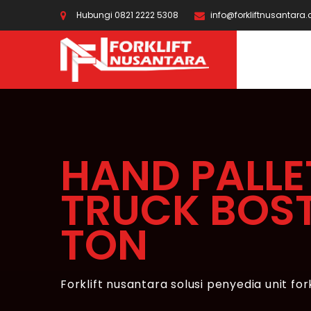
Hubungi 0821 2222 5308
info@forkliftnusantara
HAND PALLE
TRUCK BOS
TON
Forklift nusantara solusi penyedia unit for