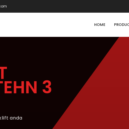
.com
HOME
PRODU
T
TEHN 3
klift anda