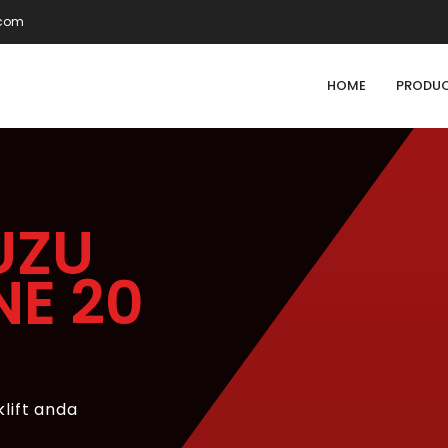
.com
HOME
PRODU
UZU
NE 20
klift anda