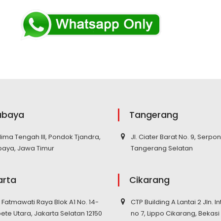
abaya
Tangerang
elima Tengah III, Pondok Tjandra,
Jl. Ciater Barat No. 9, Serpo
baya, Jawa Timur
Tangerang Selatan
arta
Cikarang
S. Fatmawati Raya Blok A1 No. 14-
CTP Building A Lantai 2 Jln. In
pete Utara, Jakarta Selatan 12150
no 7, Lippo Cikarang, Bekasi