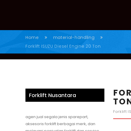
Home
material-handling
Forklift ISUZU Diesel Engine 20 Ton
FOR
Forklift Nusantara
TO
Forklift
agen jual segala jenis sparepart,
aksesoris forklift berbagai merk, dan
melayani penjualan forklift dan service