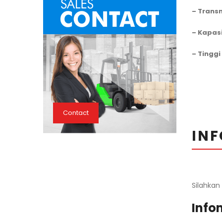
– Trans
– Kapasi
– Tinggi
Contact
INF
Silahkan
Infom