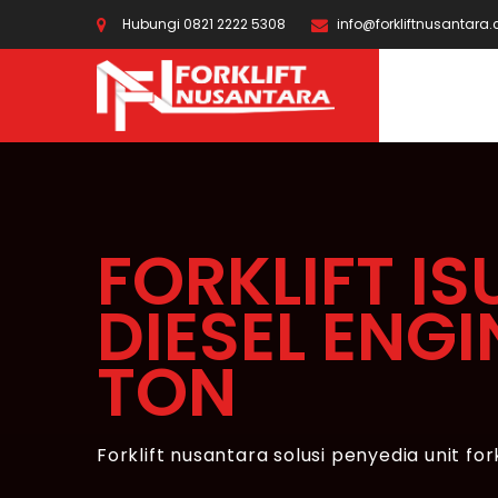
Hubungi 0821 2222 5308
info@forkliftnusantara
FORKLIFT IS
DIESEL ENGI
TON
Forklift nusantara solusi penyedia unit for