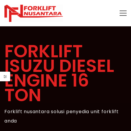
FORKLIFT
ISUZU DIESEL
ENGINE 16
TON
Forklift nusantara solusi penyedia unit forklift
anda